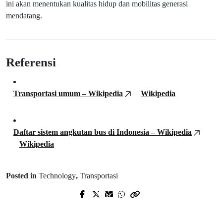
ini akan menentukan kualitas hidup dan mobilitas generasi
mendatang.
Referensi
Transportasi umum – Wikipedia
Wikipedia
Daftar sistem angkutan bus di Indonesia – Wikipedia
Wikipedia
Posted in
Technology
,
Transportasi
Prev Post
Next Post
Tren Gaya Hidup Sehat 2025 di
Urban Farming Indonesia 2025:
Indonesia: Wellness, Kopi Spesialti &