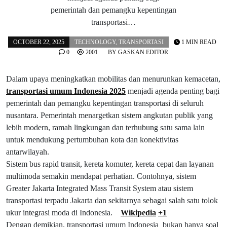
pemerintah dan pemangku kepentingan
transportasi…
OCTOBER 22, 2025
TECHNOLOGY
,
TRANSPORTASI
1 MIN READ
0
2001
BY
GASKAN EDITOR
Dalam upaya meningkatkan mobilitas dan menurunkan kemacetan,
transportasi umum Indonesia 2025
menjadi agenda penting bagi
pemerintah dan pemangku kepentingan transportasi di seluruh
nusantara. Pemerintah menargetkan sistem angkutan publik yang
lebih modern, ramah lingkungan dan terhubung satu sama lain
untuk mendukung pertumbuhan kota dan konektivitas
antarwilayah.
Sistem bus rapid transit, kereta komuter, kereta cepat dan layanan
multimoda semakin mendapat perhatian. Contohnya, sistem
Greater Jakarta Integrated Mass Transit System atau sistem
transportasi terpadu Jakarta dan sekitarnya sebagai salah satu tolok
ukur integrasi moda di Indonesia.
Wikipedia
+1
Dengan demikian, transportasi umum Indonesia bukan hanya soal