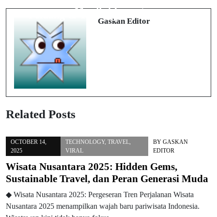
Kebangkitan Pertanian Perkotaan,
Mindful Living
Peluang & Tantangan Masa Depan
Gaskan Editor
Related Posts
OCTOBER 14,
TECHNOLOGY
,
TRAVEL
,
BY
GASKAN
2025
VIRAL
EDITOR
Wisata Nusantara 2025: Hidden Gems,
Sustainable Travel, dan Peran Generasi Muda
◆ Wisata Nusantara 2025: Pergeseran Tren Perjalanan Wisata
Nusantara 2025 menampilkan wajah baru pariwisata Indonesia.