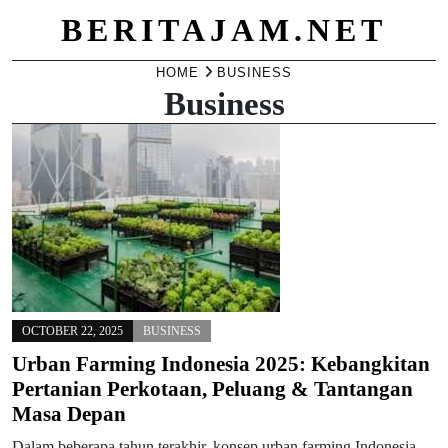
BERITAJAM.NET
Skip
HOME
BUSINESS
Business
to
content
OCTOBER 22, 2025
BUSINESS
Urban Farming Indonesia 2025: Kebangkitan
Pertanian Perkotaan, Peluang & Tantangan
Masa Depan
Dalam beberapa tahun terakhir, konsep urban farming Indonesia