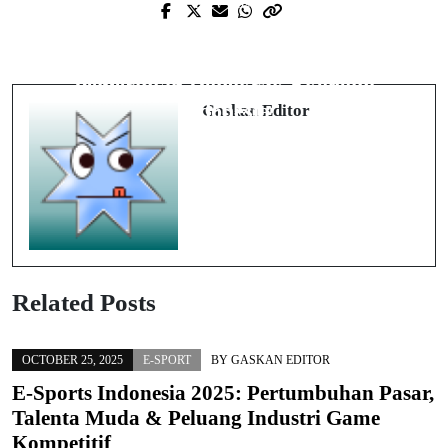
Prev Post
Paket Stimulus Rp 30 Triliun dan
Traveling ke Danau Toba 2025:
Program Magang 100 Ribu: Strategi
Wisata Alam, Budaya Batak, dan
Pemerintah Dongkrak Ekonomi
Pengembangan Ekowisata
Indonesia
Gaskan Editor
Related Posts
OCTOBER 25, 2025
E-SPORT
BY
GASKAN EDITOR
E-Sports Indonesia 2025: Pertumbuhan Pasar,
Talenta Muda & Peluang Industri Game
Kompetitif