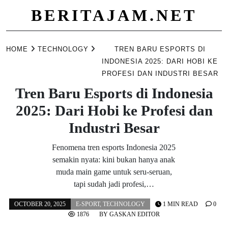
BERITAJAM.NET
Skip
to
HOME
TECHNOLOGY
TREN BARU ESPORTS DI
content
INDONESIA 2025: DARI HOBI KE
PROFESI DAN INDUSTRI BESAR
Tren Baru Esports di Indonesia
2025: Dari Hobi ke Profesi dan
Industri Besar
Fenomena tren esports Indonesia 2025
semakin nyata: kini bukan hanya anak
muda main game untuk seru-seruan,
tapi sudah jadi profesi,…
OCTOBER 20, 2025
E-SPORT
,
TECHNOLOGY
1 MIN READ
0
1876
BY
GASKAN EDITOR