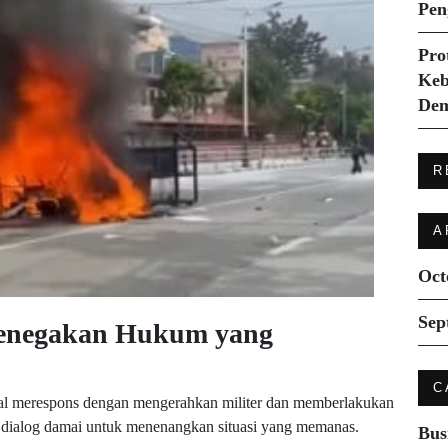
Pen
Pro
Keb
Dem
R
A
Oct
Sep
Penegakan Hukum yang
C
Nepal merespons dengan mengerahkan militer dan memberlakukan
n dialog damai untuk menenangkan situasi yang memanas.
Bus