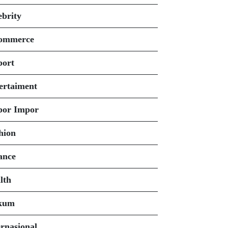
ebrity
ommerce
port
ertaiment
or Impor
hion
ance
lth
kum
ernasional