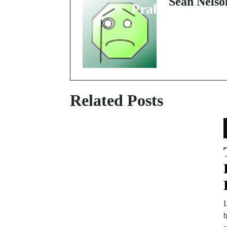
Sean Nelso
Prabowo
Related Posts
b