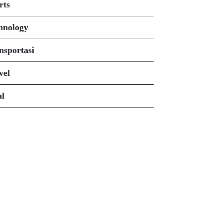
rts
hnology
nsportasi
vel
al