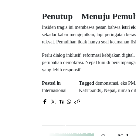
Penutup – Menuju Pemul
Insiden tragis ini membawa pesan bahwa
istri 
sekadar kabar mengejutkan, tapi peringatan keras
rakyat. Pemulihan tidak hanya soal keamanan fisik
Perlu dialog inklusif, reformasi kebijakan digita
perubahan demokrasi. Nepal kini di persimpanga
yang lebih responsif.
Posted in
Tagged
demonstrasi
,
eks PM
Prev Post
Internasional
Kathmandu
,
Nepal
,
rumah di
Jadi Menko Polkam A
Interim, Menhan
Sjafrie Kini Jabat 4
Posisi di Pemerintaha