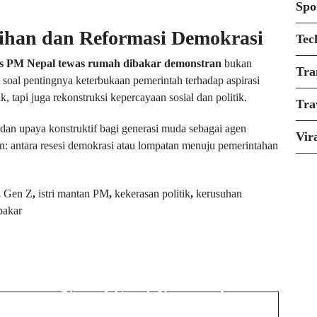
Spo
ihan dan Reformasi Demokrasi
Tec
eks PM Nepal tewas rumah dibakar demonstran
bukan
Tra
 soal pentingnya keterbukaan pemerintah terhadap aspirasi
, tapi juga rekonstruksi kepercayaan sosial dan politik.
Tra
l, dan upaya konstruktif bagi generasi muda sebagai agen
Vir
n: antara resesi demokrasi atau lompatan menuju pemerintahan
,
Gen Z
,
istri mantan PM
,
kekerasan politik
,
kerusuhan
bakar
Next Post
d
Tentara Ambil Alih
Kendali Keamanan
Nepal Saat Kerusuhan
n