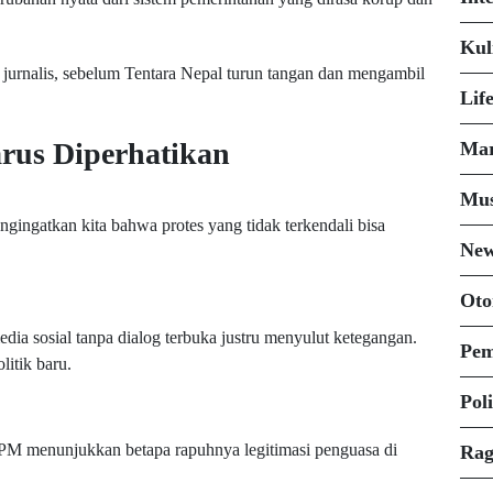
Kul
n jurnalis, sebelum Tentara Nepal turun tangan dan mengambil
Life
arus Diperhatikan
Mar
Mus
ngingatkan kita bahwa protes yang tidak terkendali bisa
Ne
Oto
ia sosial tanpa dialog terbuka justru menyulut ketegangan.
Pem
litik baru.
Poli
M menunjukkan betapa rapuhnya legitimasi penguasa di
Ra
.