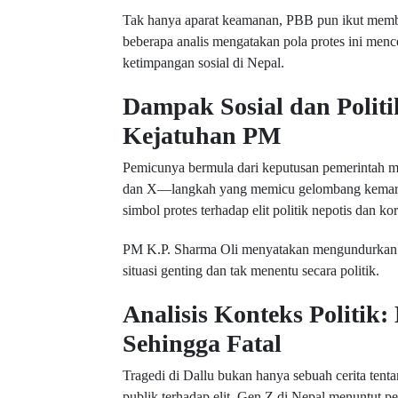
Tak hanya aparat keamanan, PBB pun ikut membe
beberapa analis mengatakan pola protes ini menc
ketimpangan sosial di Nepal.
Dampak Sosial dan Polit
Kejatuhan PM
Pemicunya bermula dari keputusan pemerintah me
dan X—langkah yang memicu gelombang kemara
simbol protes terhadap elit politik nepotis dan ko
PM K.P. Sharma Oli menyatakan mengundurkan di
situasi genting dan tak menentu secara politik.
Analisis Konteks Politik:
Sehingga Fatal
Tragedi di Dallu bukan hanya sebuah cerita tent
publik terhadap elit. Gen Z di Nepal menuntut p