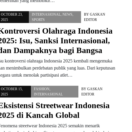
pemerintah yang memblokir…
OCTOBER 23,
INTERNASIONAL
,
NEWS
,
BY
GASKAN
2025
SPORTS
EDITOR
Kontroversi Olahraga Indonesia
2025: Isu, Sanksi Internasional,
dan Dampaknya bagi Bangsa
Isu kontroversi olahraga Indonesia 2025 kembali mengemuka
dan menimbulkan perdebatan publik yang luas. Dari keputusan
egara untuk menolak partisipasi atlet…
OCTOBER 15,
FASHION
,
BY
GASKAN
2025
INTERNASIONAL
EDITOR
Eksistensi Streetwear Indonesia
2025 di Kancah Global
Fenomena streetwear Indonesia 2025 semakin menarik