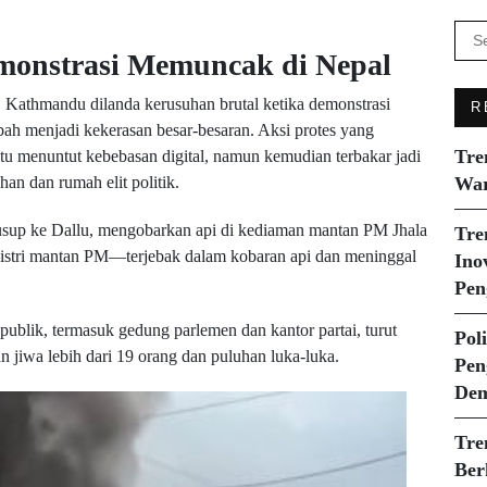
Se
emonstrasi Memuncak di Nepal
for:
 Kathmandu dilanda kerusuhan brutal ketika demonstrasi
R
bah menjadi kekerasan besar-besaran. Aksi protes yang
Tre
tu menuntut kebebasan digital, namun kemudian terbakar jadi
han dan rumah elit politik.
War
sup ke Dallu, mengobarkan api di kediaman mantan PM Jhala
Tre
istri mantan PM—terjebak dalam kobaran api dan meninggal
Ino
Pen
s publik, termasuk gedung parlemen dan kantor partai, turut
Pol
 jiwa lebih dari 19 orang dan puluhan luka-luka.
Pen
Dem
Tre
Ber