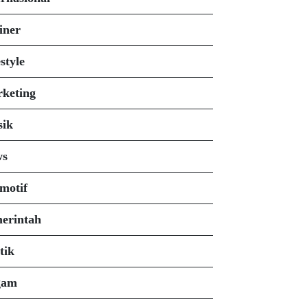
iner
style
keting
ik
ws
motif
erintah
tik
gam