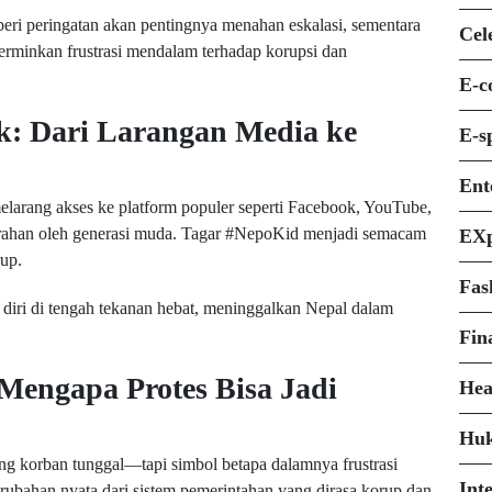
ri peringatan akan pentingnya menahan eskalasi, sementara
Cel
erminkan frustrasi mendalam terhadap korupsi dan
E-c
ik: Dari Larangan Media ke
E-s
Ent
larang akses ke platform populer seperti Facebook, YouTube,
han oleh generasi muda. Tagar #NepoKid menjadi semacam
EXp
rup.
Fas
ri di tengah tekanan hebat, meninggalkan Nepal dalam
Fin
 Mengapa Protes Bisa Jadi
Hea
Hu
ang korban tunggal—tapi simbol betapa dalamnya frustrasi
Int
erubahan nyata dari sistem pemerintahan yang dirasa korup dan