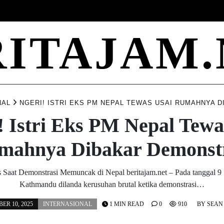
ONLINE
PET
HEALTH
MARKETING
GAMES
CARE
RITAJAM.
NAL
NGERI! ISTRI EKS PM NEPAL TEWAS USAI RUMAHNYA 
! Istri Eks PM Nepal Tewa
mahnya Dibakar Demonst
s Saat Demonstrasi Memuncak di Nepal beritajam.net – Pada tanggal 9
Kathmandu dilanda kerusuhan brutal ketika demonstrasi…
ER 10, 2025
INTERNASIONAL
1 MIN READ
0
910
BY
SEAN