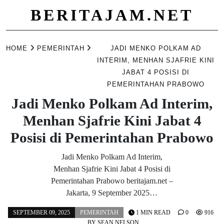
BERITAJAM.NET
Skip
to
HOME
PEMERINTAH
JADI MENKO POLKAM AD
content
INTERIM, MENHAN SJAFRIE KINI
JABAT 4 POSISI DI
PEMERINTAHAN PRABOWO
Jadi Menko Polkam Ad Interim,
Menhan Sjafrie Kini Jabat 4
Posisi di Pemerintahan Prabowo
Jadi Menko Polkam Ad Interim,
Menhan Sjafrie Kini Jabat 4 Posisi di
Pemerintahan Prabowo beritajam.net –
Jakarta, 9 September 2025…
SEPTEMBER 09, 2025
PEMERINTAH
1 MIN READ
0
916
BY
SEAN NELSON