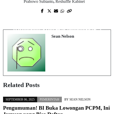
Prabowo Subianto
,
Reshuffle Kabinet
Prev Post
Next Post
Andre Onana Cabut dari MU, Rio
Ngeri! Istri Eks PM Nepal Tewas Usai
Ferdinand Bersyukur: Reaksi dan
Rumahnya Dibakar Demonstran
Dampaknya bagi Manchester United
Sean Nelson
Related Posts
SEPTEMBER 06, 2025
PEMERINTAH
BY
SEAN NELSON
Pengumuman! BI Buka Lowongan PCPM, Ini