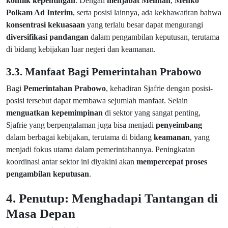
konflik kepentingan
. Dengan
menjabat Menhan
,
Menko
Polkam Ad Interim
, serta posisi lainnya, ada kekhawatiran bahwa
konsentrasi kekuasaan
yang terlalu besar dapat mengurangi
diversifikasi pandangan
dalam pengambilan keputusan, terutama
di bidang kebijakan luar negeri dan keamanan.
3.3. Manfaat Bagi Pemerintahan Prabowo
Bagi
Pemerintahan Prabowo
, kehadiran Sjafrie dengan posisi-
posisi tersebut dapat membawa sejumlah manfaat. Selain
menguatkan kepemimpinan
di sektor yang sangat penting,
Sjafrie yang berpengalaman juga bisa menjadi
penyeimbang
dalam berbagai kebijakan, terutama di bidang
keamanan
, yang
menjadi fokus utama dalam pemerintahannya. Peningkatan
koordinasi antar sektor ini diyakini akan
mempercepat proses
pengambilan keputusan
.
4. Penutup: Menghadapi Tantangan di
Masa Depan