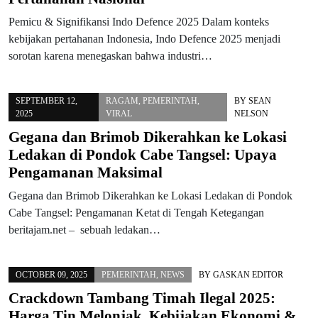
Pemicu & Signifikansi Indo Defence 2025 Dalam konteks
kebijakan pertahanan Indonesia, Indo Defence 2025 menjadi
sorotan karena menegaskan bahwa industri…
SEPTEMBER 12,
RAGAM
,
PEMERINTAH
,
BY
SEAN
2025
VIRAL
NELSON
Gegana dan Brimob Dikerahkan ke Lokasi
Ledakan di Pondok Cabe Tangsel: Upaya
Pengamanan Maksimal
Gegana dan Brimob Dikerahkan ke Lokasi Ledakan di Pondok
Cabe Tangsel: Pengamanan Ketat di Tengah Ketegangan
beritajam.net – sebuah ledakan…
OCTOBER 09, 2025
PEMERINTAH
,
NEWS
BY
GASKAN EDITOR
Crackdown Tambang Timah Ilegal 2025:
Harga Tin Melonjak, Kebijakan Ekonomi &