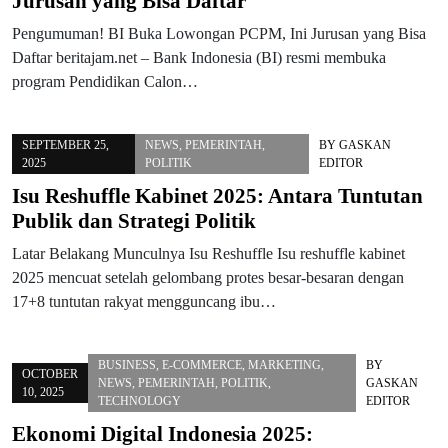
Jurusan yang Bisa Daftar
Pengumuman! BI Buka Lowongan PCPM, Ini Jurusan yang Bisa
Daftar beritajam.net – Bank Indonesia (BI) resmi membuka
program Pendidikan Calon…
SEPTEMBER 25,
NEWS
,
PEMERINTAH
,
BY
GASKAN
2025
POLITIK
EDITOR
Isu Reshuffle Kabinet 2025: Antara Tuntutan
Publik dan Strategi Politik
Latar Belakang Munculnya Isu Reshuffle Isu reshuffle kabinet
2025 mencuat setelah gelombang protes besar-besaran dengan
17+8 tuntutan rakyat mengguncang ibu…
BUSINESS
,
E-COMMERCE
,
MARKETING
,
BY
OCTOBER
NEWS
,
PEMERINTAH
,
POLITIK
,
GASKAN
10, 2025
TECHNOLOGY
EDITOR
Ekonomi Digital Indonesia 2025: