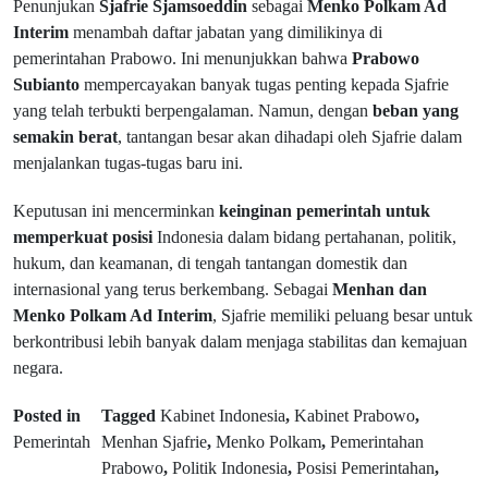
Penunjukan
Sjafrie Sjamsoeddin
sebagai
Menko Polkam Ad
Interim
menambah daftar jabatan yang dimilikinya di
pemerintahan Prabowo. Ini menunjukkan bahwa
Prabowo
Subianto
mempercayakan banyak tugas penting kepada Sjafrie
yang telah terbukti berpengalaman. Namun, dengan
beban yang
semakin berat
, tantangan besar akan dihadapi oleh Sjafrie dalam
menjalankan tugas-tugas baru ini.
Keputusan ini mencerminkan
keinginan pemerintah untuk
memperkuat posisi
Indonesia dalam bidang pertahanan, politik,
hukum, dan keamanan, di tengah tantangan domestik dan
internasional yang terus berkembang. Sebagai
Menhan dan
Menko Polkam Ad Interim
, Sjafrie memiliki peluang besar untuk
berkontribusi lebih banyak dalam menjaga stabilitas dan kemajuan
negara.
Posted in
Tagged
Kabinet Indonesia
,
Kabinet Prabowo
,
Pemerintah
Menhan Sjafrie
,
Menko Polkam
,
Pemerintahan
Prabowo
,
Politik Indonesia
,
Posisi Pemerintahan
,